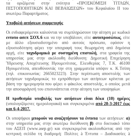
τα οριζόμενα στην ενότητα «ΠΡΟΣΚΟΜΙΣΗ ΤΙΤΛΩΝ,
ΠΙΣΤΟΠΟΙΗΤΙΚΩΝ ΚΑΙ ΒΕΒΑΙΩΣΕΩΝ» του Κεφαλαίου ΙΙ του
ανωτέρω Παραρτήματος.
Υποβολή αιτήσεων συμμετοχής
Οι ενδιαφερόμενοι καλούνται να συμπληρώσουν την αίτηση με κωδικό
εντυπο ασεπ ΣΟΧ.6
και να την υποβάλουν, είτε
αυτοπροσώπως
, είτε
με άλλο εξουσιοδοτημένο από αυτούς πρόσωπο, εφόσον η
εξουσιοδότηση φέρει την υπογραφή τους θεωρημένη από δημόσια
αρχή, είτε
ταχυδρομικά με συστημένη επιστολή
, στα γραφεία της
υπηρεσίας μας στην ακόλουθη διεύθυνση: Δημοτική Επιχείρηση
Ύδρευσης Αποχέτευσης Ηγουμενίτσας, Ελευθερίας 7, Τ.Κ. 46100
Ηγουμενίτσα, απευθύνοντάς την στη γραμματεία υπόψιν κ. Κ.Τσίπη
(τηλ. επικοινωνίας: 2665023223). Στην περίπτωση αποστολής των
αιτήσεων ταχυδρομικώς το εμπρόθεσμο των αιτήσεων κρίνεται με
βάση την ημερομηνία που φέρει ο φάκελος αποστολής, ο οποίος μετά
την αποσφράγισή του επισυνάπτεται στην αίτηση των υποψηφίων.
Η προθεσμία υποβολής των αιτήσεων είναι δέκα (10) ημέρες
(υπολογιζόμενες ημερολογιακά) και
συγκεκριμένα
από 28-3-2017 έως
και 6-4-2017.
Οι υποψήφιοι
μπορούν να αναζητήσουν τα έντυπα
των αιτήσεων:
α)
στην υπηρεσία μας στην ανωτέρω διεύθυνση
β)
στο δικτυακό τόπο
του ΑΣΕΠ (
www
.
asep
.
gr
) και συγκεκριμένα ακολουθώντας από την
κεντρική σελίδα τη διαδρομή:
Πολίτες
à
Έντυπα – Διαδικασίες
à