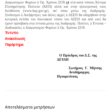
Διαγωνισμών Φορέων
à
Ορ. Χρόνου ΣΟΧ
γ)
στα κατά τόπους Κέντρα
Εξυπηρέτησης Πολιτών (ΚΕΠ) αλλά και στην ηλεκτρονική τους
διεύθυνση (
www
.
kep
.
gov
.
gr
), απ' όπου μέσω της διαδρομής:
Σύνδεσμοι
à
Ανεξάρτητες και άλλες αρχές
à
ΑΣΕΠ
θα οδηγηθούν στην
κεντρική σελίδα του δικτυακού τόπου του ΑΣΕΠ και από εκεί θα
έχουν πρόσβαση στα έντυπα μέσω της διαδρομής:
Πολίτες
à
Έντυπα –
Διαδικασίες
à
Διαγωνισμών Φορέων
à
Ορ. Χρόνου ΣΟΧ
.
Έντυπο
Ανακοίνωση
Παράρτημα
Ο Πρόεδρος του Δ.Σ. της
ΔΕΥΑΗ
Σωτήριος Γ. Μήτσης
Αντιδήμαρχος
Ηγουμενίτσας
Αποτελέσματα μετρήσεων