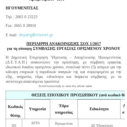
ΗΓΟΥΜΕΝΙΤΣΑΣ
Τηλ.: 2665 0 23223
Fax
: 2665 0 28910
deyahg@otenet.gr
E mail:
ΠΕΡΙΛΗΨΗ ΑΝΑΚΟΙΝΩΣΗΣ ΣΟΧ 1/2017
για τη σύναψη ΣΥΜΒΑΣΗΣ ΕΡΓΑΣΙΑΣ ΟΡΙΣΜΕΝΟΥ ΧΡΟΝΟΥ
Η Δημοτική Επιχείρηση Ύδρευσης - Αποχέτευσης Ηγουμενίτσας
(Δ.Ε.Υ.Α.Η.) ανακοινώνει
την πρόσληψη, με σύμβαση εργασίας
ιδιωτικού δικαίου ορισμένου χρόνου, συνολικά πέντε (5) ατόμων για την
κάλυψη εποχικών ή παροδικών αναγκών της και συγκεκριμένα με την
εξής, υπηρεσία, έδρα, ειδικότητα και διάρκεια σύμβασης, με τα
αντίστοιχα απαιτούμενα προσόντα:
ΘΕΣΕΙΣ ΕΠΟΧΙΚΟΥ ΠΡΟΣΩΠΙΚΟΥ (ανά κωδικό θέσ
Έδρα
Δι
Κωδικός
Υπηρεσία
Ειδικότητα
υπηρεσίας
σύ
θέσης
ΔΕΥΑ
Ηγουμενίτσα
101
ΔΕ Υδραυλικών