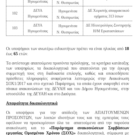
Ηγουμενίτσας
Ν. Θεσπρωτίας
ΔΕΥΑ
ΔΕ Χειριστής αποφρακτικού
Ηγουμενίτσα
102
Ηγουμενίτσας
οχήματος 313 ίππων
Ν. Θεσπρωτίας
ΔΕΥΑ
ΔΕ
Ηλεκτρολόγος-Συντηρητής
Ηγουμενίτσα
103
Ηγουμενίτσας
Η/Μ Εγκαταστάσεων
Ν. Θεσπρωτίας
Οι υποψήφιοι των ανωτέρω ειδικοτήτων πρέπει να είναι ηλικίας από
18
έως
65
ετών.
Τα αντίστοιχα απαιτούμενα προσόντα πρόσληψης, τα κριτήρια κατάταξης
των υποψηφίων, τα δικαιολογητικά που απαιτούνται για την έγκυρη
συμμετοχή τους στη διαδικασία επιλογής, καθώς και οποιεσδήποτε
πρόσθετες πληροφορίες αναφέρονται λεπτομερώς στην Ανακοίνωση
ΣΟΧ1/2017 και στο σχετικό Παράρτημα, τα οποία έχουν αναρτηθεί στον
πίνακα ανακοινώσεων της ΔΕΥΑΗ και του Δήμου Ηγουμενίτσας, στην
ιστοσελίδα της ΔΕΥΑΗ και στο Διαύγεια.
Απαραίτητα δικαιολογητικά
Οι υποψήφιοι για την απόδειξη των ΑΠΑΙΤΟΥΜΕΝΩΝ
ΠΡΟΣΟΝΤΩΝ, των λοιπών ιδιοτήτων τους και της εμπειρίας τους
οφείλουν να προσκομίσουν όλα τα απαιτούμενα από την παρούσα
ανακοίνωση και το
«Παράρτημα ανακοινώσεων Συμβάσεων
εργασίας Ορισμένου Χρόνου (ΣΟΧ)»
δικαιολογητικά, σύμφωνα με