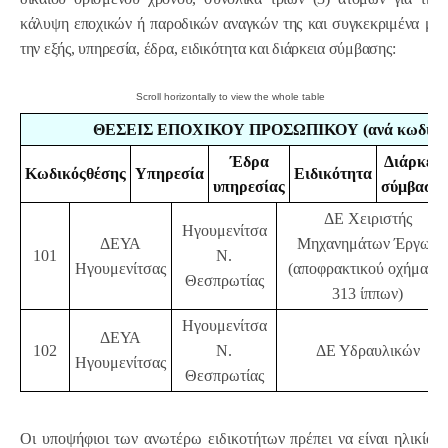
κάλυψη εποχικών ή παροδικών αναγκών της και συγκεκριμένα με
την εξής, υπηρεσία, έδρα, ειδικότητα και διάρκεια σύμβασης:
ΘΕΣΕΙΣ ΕΠΟΧΙΚΟΥ ΠΡΟΣΩΠΙΚΟΥ (ανά κωδικό 
Έδρα
Διάρκεια
Κωδικός
θέσης
Υπηρεσία
Ειδικότητα
υπηρεσίας
σύμβαση
ΔΕ Χειριστής
Ηγουμενίτσα
ΔΕΥΑ
Μηχανημάτων Έργων
101
Ν.
Ηγουμενίτσας
(αποφρακτικού οχήματος
Θεσπρωτίας
313 ίππων)
Ηγουμενίτσα
ΔΕΥΑ
102
Ν.
ΔΕ Υδραυλικών
Ηγουμενίτσας
Θεσπρωτίας
Οι υποψήφιοι των ανωτέρω ειδικοτήτων πρέπει να είναι ηλικίας