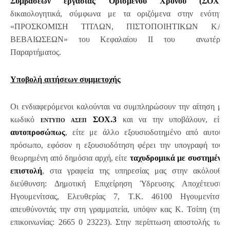
Συμβάσεων εργασίας Ορισμένου Χρόνου (ΣΟΧ)»
δικαιολογητικά, σύμφωνα με τα οριζόμενα στην ενότητα
«ΠΡΟΣΚΟΜΙΣΗ ΤΙΤΛΩΝ, ΠΙΣΤΟΠΟΙΗΤΙΚΩΝ ΚΑΙ
ΒΕΒΑΙΩΣΕΩΝ» του Κεφαλαίου ΙΙ του ανωτέρω
Παραρτήματος.
Υποβολή αιτήσεων συμμετοχής
Οι ενδιαφερόμενοι καλούνται να συμπληρώσουν την αίτηση με
κωδικό
εντυπο ασεπ
ΣΟΧ.3
και να την υποβάλουν, είτε
αυτοπροσώπως
, είτε με άλλο εξουσιοδοτημένο από αυτούς
πρόσωπο, εφόσον η εξουσιοδότηση φέρει την υπογραφή τους
θεωρημένη από δημόσια αρχή, είτε
ταχυδρομικά με συστημένη
επιστολή
, στα γραφεία της υπηρεσίας μας στην ακόλουθη
διεύθυνση: Δημοτική Επιχείρηση Ύδρευσης Αποχέτευσης
Ηγουμενίτσας, Ελευθερίας 7, Τ.Κ. 46100 Ηγουμενίτσα,
απευθύνοντάς την στη γραμματεία, υπόψιν κας Κ. Τσίπη (τηλ.
επικοινωνίας: 2665 0 23223). Στην περίπτωση αποστολής των