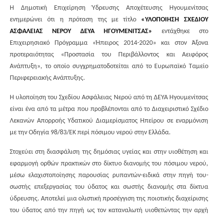
Η Δημοτική Επιχείρηση Ύδρευσης Αποχέτευσης Ηγουμενίτσας
ενημερώνει ότι η πρόταση της με τίτλο
«ΥΛΟΠΟΙΗΣΗ ΣΧΕΔΙΟΥ
ΑΣΦΑΛΕΙΑΣ ΝΕΡΟΥ ΔΕΥΑ ΗΓΟΥΜΕΝΙΤΣΑΣ»
εντάχθηκε στο
Επιχειρησιακό Πρόγραμμα «Ήπειρος 2014-2020» και στον Άξονα
προτεραιότητας «Προστασία του Περιβάλλοντος και Αειφόρος
Ανάπτυξη», το οποίο συγχρηματοδοτείται από το Ευρωπαϊκό Ταμείο
Περιφερειακής Ανάπτυξης.
Η υλοποίηση του Σχεδίου Ασφάλειας Νερού από τη ΔΕΥΑ Ηγουμενίτσας
είναι ένα από τα μέτρα που προβλέπονται από το Διαχειριστικό Σχέδιο
Λεκανών Απορροής Υδατικού Διαμερίσματος Ηπείρου σε εναρμόνιση
με την Οδηγία 98/83/ΕΚ περί πόσιμου νερού στην Ελλάδα.
Στοχεύει στη διασφάλιση της δημόσιας υγείας και στην υιοθέτηση και
εφαρμογή ορθών πρακτικών στο δίκτυο διανομής του πόσιμου νερού,
μέσω ελαχιστοποίησης παρουσίας ρυπαντών-ειδικά στην πηγή του-
σωστής επεξεργασίας του ύδατος και σωστής διανομής στα δίκτυα
ύδρευσης. Αποτελεί μια ολιστική προσέγγιση της ποιοτικής διαχείρισης
του ύδατος από την πηγή ως τον καταναλωτή υιοθετώντας την αρχή