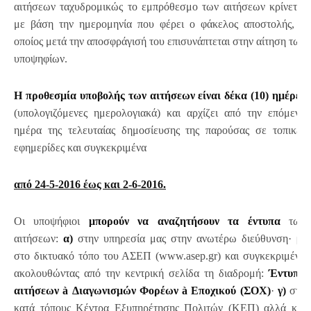
αιτήσεων ταχυδρομικώς το εμπρόθεσμο των αιτήσεων κρίνεται
με βάση την ημερομηνία που φέρει ο φάκελος αποστολής, ο
οποίος μετά την αποσφράγισή του επισυνάπτεται στην αίτηση των
υποψηφίων.
Η προθεσμία υποβολής των αιτήσεων είναι δέκα (10) ημέρες
(υπολογιζόμενες ημερολογιακά) και αρχίζει από την επόμενη
ημέρα της τελευταίας δημοσίευσης της παρούσας σε τοπικές
εφημερίδες και συγκεκριμένα
από 24-5-2016 έως και 2-6-2016.
Οι υποψήφιοι
μπορούν να αναζητήσουν τα έντυπα
των
αιτήσεων:
α)
στην υπηρεσία μας στην ανωτέρω διεύθυνση·
β)
στο δικτυακό τόπο του ΑΣΕΠ (www.asep.gr) και συγκεκριμένα
ακολουθώντας από την κεντρική σελίδα τη διαδρομή:
Έντυπα
αιτήσεων
à
Διαγωνισμών Φορέων
à
Εποχικού (ΣΟΧ)
·
γ)
στα
κατά τόπους Κέντρα Εξυπηρέτησης Πολιτών (ΚΕΠ) αλλά και