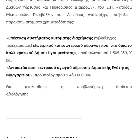
ενημερώνει ότι στα πλαίσια της πρόσκλησης 14.31.34.1 «Αναβάθμιση
Δικτύων Ύδρευσης και Περιορισμός Διαρροών», του Ε.Π. «Υποδομές
Μεταφορών, Περιβάλλον και Αειφόρος Ανάπτυξη», υπέβαλε τα
παρακάτω αιτήματα χρηματοδότησης:
«
Επέκταση συστήματος αυτόματης διαχείρισης
(τηλεέλεγχος -
τηλεχειρισµός)
εξωτερικού και εσωτερικού υδραγωγείου, στα όρια του
Καλλικρατικού Δήμου Ηγουμενίτσα
ς», προϋπολογισμού 1.805.353,20€
και
«
Αντικατάσταση κεντρικού αγωγού ύδρευσης Δημοτικής Ενότητας
Μαργαριτίου
», προϋπολογισμού 1.480.000,00€.
Θα ακολουθήσει η προβλεπόμενη διαδικασία
αξιολόγησης.