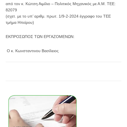
από τον κ. Κώτση Αιμίλιο – Πολιτικός Μηχανικός με Α.Μ. ΤΕΕ:
82079
(σχετ. με το υπ’ αριθμ. πρωτ. 1/9-2-2024 έγγραφο του ΤΕΕ
τμήμα Ηπείρου)
ΕΚΠΡΟΣΩΠΟΣ ΤΩΝ ΕΡΓΑΖΟΜΕΝΩΝ:
Ο κ. Κωνσταντινου Βασίλειος