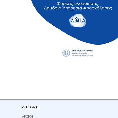
Δ.Ε.Υ.Α.Η.
ΑΡΧΙΚΗ