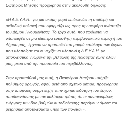
Σωτήριος Μήτσης προχώρησε στην ακόλουθη δήλωση:
«
Η Δ.Ε.Υ.Α.Η. για μια ακόμη φορά επιδεικνύει τη σταθερή και
μεθοδική πολιτική που εφαρμόζει ως προς την αειφόρο ανάπτυξη
του Δήμου Ηγουμενίτσας. Το έργο αυτό, που πρόκειται να
υλοποιηθεί σε μια ιδιαίτερα ευαίσθητη περιβαλλοντικά περιοχή του
Δήμου μας, έρχεται να προστεθεί στο μακρύ κατάλογο των έργων
που υλοποίησε και συνεχίζει να υλοποιεί η Δ.Ε.Υ.Α.Η. με
αποκλειστικό γνώμονα την βελτίωση της ποιότητας ζωής όλων
μας, μέσα από την προστασία του περιβάλλοντος.
Στην προσπάθειά μας αυτή, η Περιφέρεια Ηπείρου υπήρξε
πολύτιμος αρωγός, αφού μετά από σχετικό αίτημα, προχώρησε
στην απόφαση συμμετοχής στην χρηματοδότηση του έργου,
αποδεικνύοντας με τον καλύτερο τρόπο, ότι οι συντονισμένες
ενέργειες των δυο βαθμών αυτοδιοίκησης παράγουν άμεσα και
μετρήσιμα αποτελέσματα υπέρ των πολιτών
».