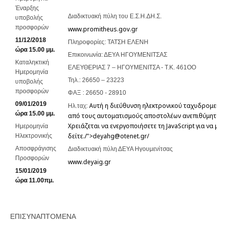
Έναρξης
Διαδικτυακή πύλη του Ε.Σ.Η.ΔΗ.Σ.
υποβολής
προσφορών
www.promitheus.gov.gr
11/12/2018
Πληροφορίες: ΤΑΤΣΗ ΕΛΕΝΗ
ώρα 15.00 μμ.
Επικοινωνία: ΔΕΥΑ ΗΓΟΥΜΕΝΙΤΣΑΣ
Καταληκτική
ΕΛΕΥΘΕΡΙΑΣ 7 – ΗΓΟΥΜΕΝΙΤΣΑ - T.K. 461ΟΟ
Ημερομηνία
Τηλ.: 26650 – 23223
υποβολής
προσφορών
ΦΑΞ : 26650 - 28910
09/01/2019
Αυτή η διεύθυνση ηλεκτρονικού ταχυδρομείου
Ηλ.ταχ:
ώρα 15.00 μμ.
από τους αυτοματισμούς αποστολέων ανεπιθύμητων 
Χρειάζεται να ενεργοποιήσετε τη JavaScript για να μπ
Ημερομηνία
δείτε.
/">
deyahg@otenet.gr
/
Ηλεκτρονικής
Αποσφράγισης
Διαδικτυακή πύλη ΔΕΥΑ Ηγουμενίτσας
Προσφορών
www.deyaig.gr
15
/01/2019
ώρα 11.00πμ.
ΕΠΙΣΥΝΑΠΤΟΜΕΝΑ