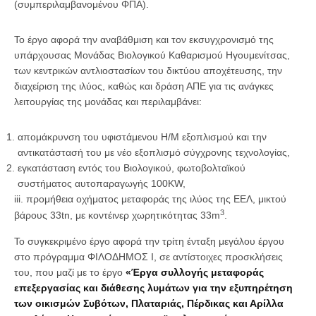
(συμπεριλαμβανομένου ΦΠΑ).
Το έργο αφορά την αναβάθμιση και τον εκσυγχρονισμό της
υπάρχουσας Μονάδας Βιολογικού Καθαρισμού Ηγουμενίτσας,
των κεντρικών αντλιοστασίων του δικτύου αποχέτευσης, την
διαχείριση της ιλύος, καθώς και δράση ΑΠΕ για τις ανάγκες
λειτουργίας της μονάδας και περιλαμβάνει:
απομάκρυνση του υφιστάμενου Η/Μ εξοπλισμού και την
αντικατάστασή του με νέο εξοπλισμό σύγχρονης τεχνολογίας,
εγκατάσταση εντός του Βιολογικού, φωτοβολταϊκού
συστήματος αυτοπαραγωγής 100KW,
iii. προμήθεια οχήματος μεταφοράς της ιλύος της ΕΕΛ, μικτού
3
βάρους 33tn, με κοντέινερ χωρητικότητας 33m
.
Το συγκεκριμένο έργο αφορά την τρίτη ένταξη μεγάλου έργου
στο πρόγραμμα ΦΙΛΟΔΗΜΟΣ Ι, σε αντίστοιχες προσκλήσεις
του, που μαζί με το έργο
«Έργα συλλογής μεταφοράς
επεξεργασίας και διάθεσης λυμάτων για την εξυπηρέτηση
των οικισμών Συβότων, Πλαταριάς, Πέρδικας και Αρίλλα