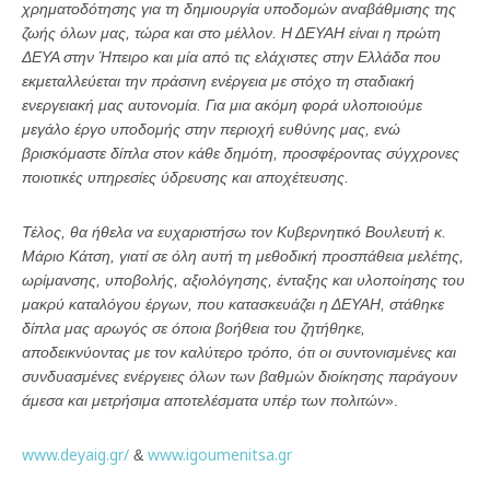
χρηματοδότησης για τη δημιουργία υποδομών αναβάθμισης της
ζωής όλων μας, τώρα και στο μέλλον. Η ΔΕΥΑΗ είναι η πρώτη
ΔΕΥΑ στην Ήπειρο και μία από τις ελάχιστες στην Ελλάδα που
εκμεταλλεύεται την πράσινη ενέργεια με στόχο τη σταδιακή
ενεργειακή μας αυτονομία. Για μια ακόμη φορά υλοποιούμε
μεγάλο έργο υποδομής στην περιοχή ευθύνης μας, ενώ
βρισκόμαστε δίπλα στον κάθε δημότη, προσφέροντας σύγχρονες
ποιοτικές υπηρεσίες ύδρευσης και αποχέτευσης.
Τέλος, θα ήθελα να ευχαριστήσω τον Κυβερνητικό Βουλευτή κ.
Μάριο Κάτση, γιατί σε όλη αυτή τη μεθοδική προσπάθεια μελέτης,
ωρίμανσης, υποβολής, αξιολόγησης, ένταξης και υλοποίησης του
μακρύ καταλόγου έργων, που κατασκευάζει η ΔΕΥΑΗ, στάθηκε
δίπλα μας αρωγός σε όποια βοήθεια του ζητήθηκε,
αποδεικνύοντας με τον καλύτερο τρόπο, ότι οι συντονισμένες και
συνδυασμένες ενέργειες όλων των βαθμών διοίκησης παράγουν
άμεσα και μετρήσιμα αποτελέσματα υπέρ των πολιτών
».
www.deyaig.gr/
www.igoumenitsa.gr
&