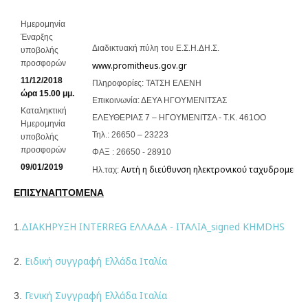
Ημερομηνία
Έναρξης
Διαδικτυακή πύλη του Ε.Σ.Η.ΔΗ.Σ.
υποβολής
προσφορών
www.promitheus.gov.gr
11/12/2018
Πληροφορίες: ΤΑΤΣΗ ΕΛΕΝΗ
ώρα 15.00 μμ.
Επικοινωνία: ΔΕΥΑ ΗΓΟΥΜΕΝΙΤΣΑΣ
Καταληκτική
ΕΛΕΥΘΕΡΙΑΣ 7 – ΗΓΟΥΜΕΝΙΤΣΑ - T.K. 461ΟΟ
Ημερομηνία
Τηλ.: 26650 – 23223
υποβολής
προσφορών
ΦΑΞ : 26650 - 28910
09/01/2019
Αυτή η διεύθυνση ηλεκτρονικού ταχυδρομείου
Ηλ.ταχ:
ώρα 15.00 μμ.
από τους αυτοματισμούς αποστολέων ανεπιθύμητων 
ΕΠΙΣΥΝΑΠΤΟΜΕΝΑ
Χρειάζεται να ενεργοποιήσετε τη JavaScript για να μπ
Ημερομηνία
δείτε.
/">
deyahg@otenet.gr
/
Ηλεκτρονικής
.ΔΙΑΚΗΡΥΞΗ INTERREG ΕΛΛΑΔΑ - ΙΤΑΛΙΑ_signed KHMDHS
1
Αποσφράγισης
Διαδικτυακή πύλη ΔΕΥΑ Ηγουμενίτσας
Προσφορών
www.deyaig.gr
15
/01/2019
Ειδική συγγραφή Ελλάδα Ιταλία
2.
ώρα 10.00πμ.
Γενική Συγγραφή Ελλάδα Ιταλία
3.