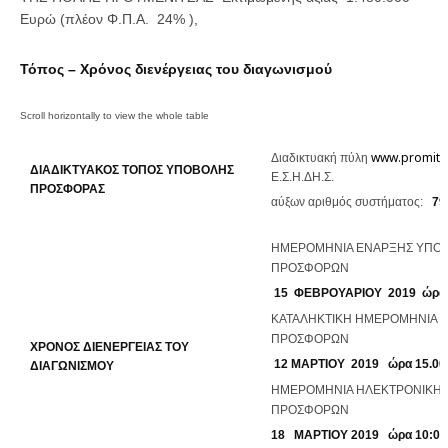
Ευρώ (πλέον Φ.Π.Α. 24% ),
Τόπος – Χρόνος διενέργειας του διαγωνισμού
www.promith
Διαδικτυακή πύλη
ΔΙΑΔΙΚΤΥΑΚΟΣ ΤΟΠΟΣ ΥΠΟΒΟΛΗΣ
Ε.Σ.Η.ΔΗ.Σ.
ΠΡΟΣΦΟΡΑΣ
αύξων αριθμός συστήματος:
7
9
ΗΜΕΡΟΜΗΝΙΑ ΕΝΑΡΞΗΣ ΥΠΟ
ΠΡΟΣΦΟΡΩΝ
15
ΦΕΒΡΟΥΑΡΙΟΥ 2019
ώρα 
ΚΑΤΑΛΗΚΤΙΚΗ ΗΜΕΡΟΜΗΝΙΑ 
ΠΡΟΣΦΟΡΩΝ
ΧΡΟΝΟΣ ΔΙΕΝΕΡΓΕΙΑΣ ΤΟΥ
12 ΜΑΡΤΙΟΥ 2019
ώρα 15.00
ΔΙΑΓΩΝΙΣΜΟΥ
ΗΜΕΡΟΜΗΝΙΑ ΗΛΕΚΤΡΟΝΙΚΗΣ
ΠΡΟΣΦΟΡΩΝ
18 ΜΑΡΤΙΟΥ 2019
ώρα 10:00