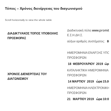
Τόπος – Χρόνος διενέργειας του διαγωνισμού
www.promith
Διαδικτυακή πύλη
ΔΙΑΔΙΚΤΥΑΚΟΣ ΤΟΠΟΣ ΥΠΟΒΟΛΗΣ
Ε.Σ.Η.ΔΗ.Σ.
ΠΡΟΣΦΟΡΑΣ
αύξων αριθμός συστήματος:
80
ΗΜΕΡΟΜΗΝΙΑ ΕΝΑΡΞΗΣ ΥΠΟ
ΠΡΟΣΦΟΡΩΝ
18
ΦΕΒΡΟΥΑΡΙΟΥ 2019
ώρα 
ΚΑΤΑΛΗΚΤΙΚΗ ΗΜΕΡΟΜΗΝΙΑ 
ΧΡΟΝΟΣ ΔΙΕΝΕΡΓΕΙΑΣ ΤΟΥ
ΠΡΟΣΦΟΡΩΝ
ΔΙΑΓΩΝΙΣΜΟΥ
14 ΜΑΡΤΙΟΥ 2019
ώρα 15.00
ΗΜΕΡΟΜΗΝΙΑ ΗΛΕΚΤΡΟΝΙΚΗΣ
ΠΡΟΣΦΟΡΩΝ
21 ΜΑΡΤΙΟΥ 2019
ώρα 10:00