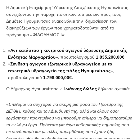
Η Δημοτική Επιχείρηση Ύδρευσης Αποχέτευσης Ηγουμενίτσας
συνεχίζοντας την παροχή ποιοτικών υπηρεσιών προς τους
Δημότες Ηγουμενίτσας ανακοινώνει την δημοσίευση των
διακηρύξεων των έργων που χρηματοδοτούνται από το
πρόγραμμα «ΦΙΛΟΔΗΜΟΣ Ι»:
«
Αντικατάσταση κεντρικού αγωγού ύδρευσης Δημοτικής
Ενότητας Μαργαριτίου
», προϋπολογισμού
1.
835.200,00€
«
Σύνδεση αγωγού εξωτερικού υδραγωγείου με το
εσωτερικό υδραγωγείο της πόλης Ηγουμενίτσας
»,
προϋπολογισμού
1.
798.000,00€.
Ο Δήμαρχος Ηγουμενίτσας κ.
Ιωάννης Λώλος
δήλωσε σχετικά:
«
Επιθυμώ να συγχαρώ για ακόμη μια φορά τον Πρόεδρο της
ΔΕΥΑΗ, καθώς και τον Διευθυντή της, αλλά και όλους όσοι
εργάστηκαν προκειμένου να μπορούμε σήμερα να δημοπρατούμε
τα εν λόγω έργα. Πρόκειται για έργα καθοριστικής σημασίας που
σε συνδυασμό και με άλλες παρεμβάσεις που έχουν ήδη
δρομολογηθεί θα αναβαθμίσουν την ποιότητα των παρεχόμενων