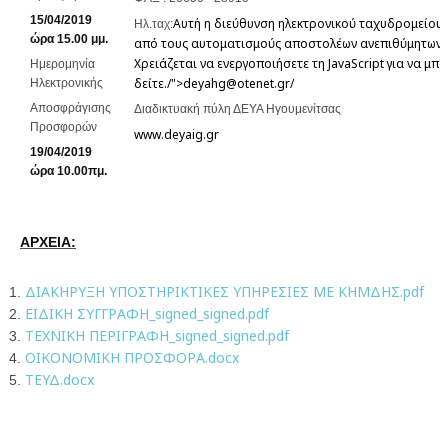
15/04/2019
Αυτή η διεύθυνση ηλεκτρονικού ταχυδρομείου
Ηλ.ταχ:
ώρα 15.00 μμ.
από τους αυτοματισμούς αποστολέων ανεπιθύμητων 
Χρειάζεται να ενεργοποιήσετε τη JavaScript για να μπ
Ημερομηνία
δείτε.
/">
deyahg@otenet.gr
/
Ηλεκτρονικής
Αποσφράγισης
Διαδικτυακή πύλη ΔΕΥΑ Ηγουμενίτσας
Προσφορών
www.deyaig.gr
19
/04/2019
ώρα 10.00πμ.
ΑΡΧΕΙΑ:
ΔΙΑΚΗΡΥΞΗ ΥΠΟΣΤΗΡΙΚΤΙΚΕΣ ΥΠΗΡΕΣΙΕΣ ME ΚΗΜΔΗΣ.pdf
ΕΙΔΙΚΗ ΣΥΓΓΡΑΦΗ_signed_signed.pdf
ΤΕΧΝΙΚΗ ΠΕΡΙΓΡΑΦΗ_signed_signed.pdf
ΟΙΚΟΝΟΜΙΚΗ ΠΡΟΣΦΟΡΑ.docx
ΤΕΥΔ.docx