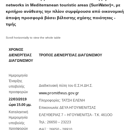
networks in Mediterranean touristic areas (SunWater)», με
κριτήριο ανάθεσης την πλέον συμφέρουσα από οικονομική
άποψη προσφορά βάσει βέλτιστης σχέσης ποιότητας -
τιμής
ΧΡΟΝΟΣ
ΔΙΕΝΕΡΓΕΙΑΣ
ΤΡΟΠΟΣ ΔΙΕΝΕΡΓΕΙΑΣ ΔΙΑΓΩΝΙΣΜΟΥ
ΔΙΑΓΩΝΙΣΜΟΥ
Ημερομηνία
Έναρξης
Διαδικτυακή πύλη του Ε.Σ.Η.ΔΗ.Σ.
υποβολής
προσφορών
www.promitheus.gov.gr
22/03/2019
Πληροφορίες: ΤΑΤΣΗ ΕΛΕΝΗ
ώρα 15.00 μμ.
Επικοινωνία: ΔΕΥΑ ΗΓΟΥΜΕΝΙΤΣΑΣ
Καταληκτική
ΕΛΕΥΘΕΡΙΑΣ 7 – ΗΓΟΥΜΕΝΙΤΣΑ - T.K. 461ΟΟ
Ημερομηνία
Τηλ.: 26650 – 23223
υποβολής
προσφορών
ΦΑΞ : 26650 - 28910