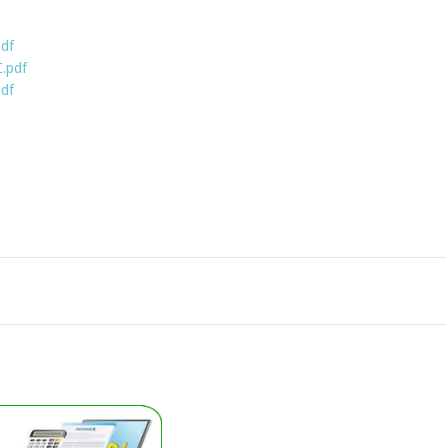
df
.pdf
df