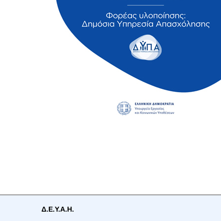
Δ.Ε.Υ.Α.Η.